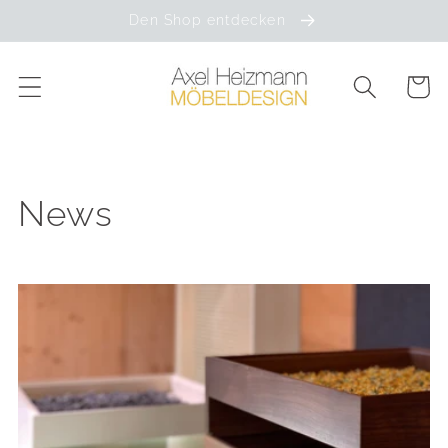
Direkt
Den Shop entdecken
zum
Inhalt
Warenko
News